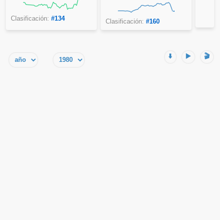
Clasificación:
#134
Clasificación:
#160
⬇️
▶️
🎬