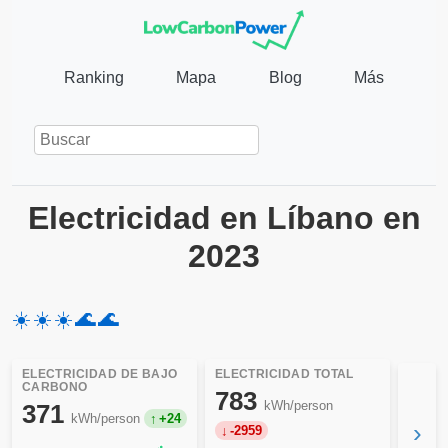
Ranking
Mapa
Blog
Más
Electricidad en Líbano en
2023
☀️
☀️
☀️
🌊
🌊
ELECTRICIDAD DE BAJO
ELECTRICIDAD TOTAL
CARBONO
783
kWh/person
371
kWh/person
+24
›
-2959