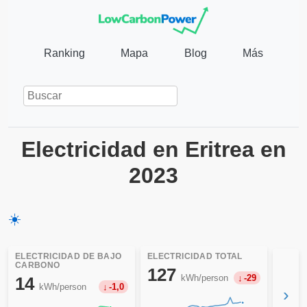
Ranking
Mapa
Blog
Más
Electricidad en Eritrea en
2023
☀️
ELECTRICIDAD DE BAJO
ELECTRICIDAD TOTAL
CARBONO
127
kWh/person
-29
14
kWh/person
-1,0
›