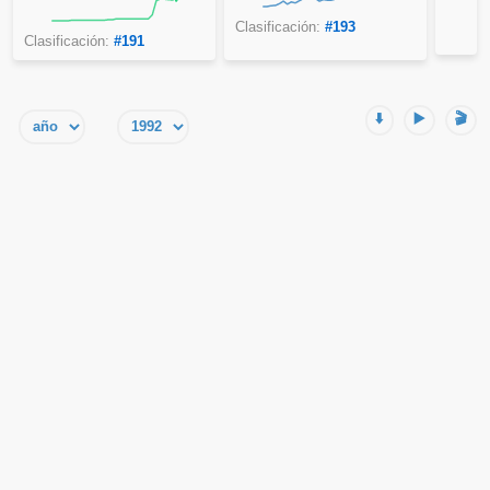
Clasificación:
#193
Clasificación:
#191
⬇️
▶️
🎬