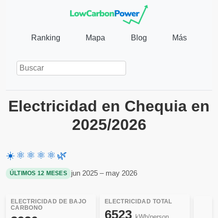
Ranking
Mapa
Blog
Más
Electricidad en Chequia en
2025/2026
☀️
⚛️
⚛️
⚛️
⚛️
🌿
jun 2025 – may 2026
ÚLTIMOS 12 MESES
ELECTRICIDAD DE BAJO
ELECTRICIDAD TOTAL
CARBONO
6523
kWh/person