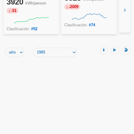
3920
kWh/person
-2009
›
-51
Clasificación:
#74
Clasificación:
#52
⬇️
▶️
🎬