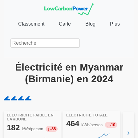
Classement
Carte
Blog
Plus
Électricité en Myanmar
(Birmanie) en 2024
🌊
🌊
🌊
🌊
ÉLECTRICITÉ FAIBLE EN
ÉLECTRICITÉ TOTALE
CARBONE
464
kWh/person
-10
182
kWh/person
-88
›