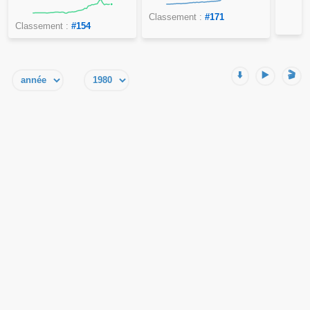
Classement :
#171
Classement :
#154
⬇️
▶️
🎬