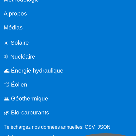
A propos
Médias
☀️ Solaire
⚛️ Nucléaire
🌊 Énergie hydraulique
💨 Éolien
🌋 Géothermique
🌿 Bio-carburants
Téléchargez nos données annuelles:
CSV
JSON