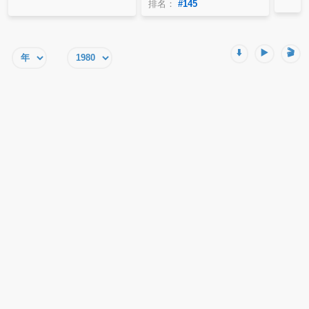
排名：
#145
⬇️
▶️
🎬