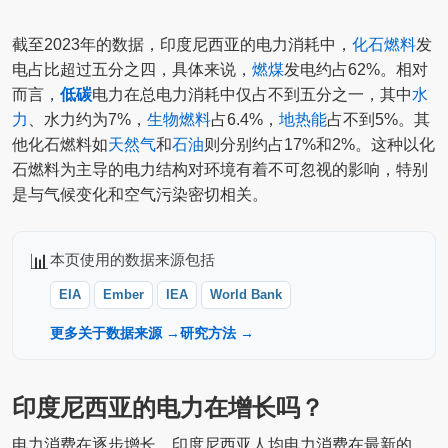
截至2023年的数据，印度尼西亚的电力消耗中，
化石燃料
发
电占比超过五分之四，具体来说，
燃煤
发电约占62%。相对
而言，
低碳
电力在总电力消耗中仅占不到五分之一，其中
水
力
、水力约为7%，
生物燃料
占6.4%，
地热能
占不到5%。其
他化石燃料如
天然气
和
石油
则分别约占17%和2%。这种以化
石燃料为主导的电力结构对环境有着不可忽视的影响，特别
是与气候变化和空气污染密切相关。
📊
本页使用的数据来源包括
EIA
Ember
IEA
World Bank
更多关于数据来源 →
研究方法 →
印度尼西亚的电力在增长吗？
电力消费在逐步增长，印度尼西亚人均电力消费在最新的