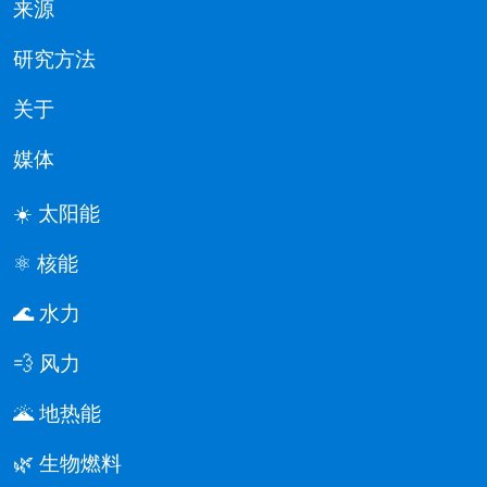
来源
研究方法
关于
媒体
☀️ 太阳能
⚛️ 核能
🌊 水力
💨 风力
🌋 地热能
🌿 生物燃料