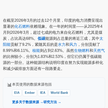
在截至2026年3月的过去12个月里，印度的电力消费呈现出
显著的
化石燃料
依赖现象。在一年的时间里——从2025年4
月到2026年3月，超过七成的电力来自化石燃料，尤其是煤
炭，占比高达68%。
低碳
能源则占总量的将近三成，其中
太
阳能
贡献了9.2%，紧随其后的是
水力
和
风力
，分别贡献了
8.99%和6.11%。
核能
则占到2.63%。虽然
生物燃料
和
天然气
的比例较小，分别为1.83%和2.53%，但它们仍属于低碳能
源的一部分。这种能源结构说明印度在努力实现能源多样化
和减少碳排放方面还有一段路要走。
📊
本页使用的数据来源包括
EIA
Ember
IEA
World Bank
更多关于数据来源 →
研究方法 →