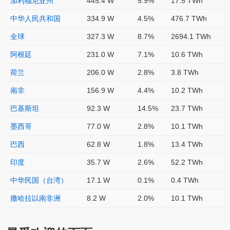
加利福尼亚州
445.4 W
5.9%
17.5 TWh
中华人民共和国
334.9 W
4.5%
476.7 TWh
全球
327.3 W
8.7%
2694.1 TWh
阿根廷
231.0 W
7.1%
10.6 TWh
荷兰
206.0 W
2.8%
3.8 TWh
南非
156.9 W
4.4%
10.2 TWh
巴基斯坦
92.3 W
14.5%
23.7 TWh
墨西哥
77.0 W
2.8%
10.1 TWh
巴西
62.8 W
1.8%
13.4 TWh
印度
35.7 W
2.6%
52.2 TWh
中华民国（台湾）
17.1 W
0.1%
0.4 TWh
撒哈拉以南非洲
8.2 W
2.0%
10.1 TWh