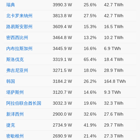
瑞典
3990.3 W
25.6%
42.7 TWh
北卡罗来纳州
3813.8 W
27.5%
42.7 TWh
路易斯安那州
3609.4 W
15.3%
16.5 TWh
密西西比州
3464.8 W
13.2%
10.2 TWh
内布拉斯加州
3445.9 W
16.6%
6.9 TWh
斯洛伐克
3319.1 W
65.4%
18.4 TWh
弗吉尼亚州
3271.5 W
18.0%
28.9 TWh
韩国
3184.2 W
26.2%
164.8 TWh
堪萨斯州
3120.7 W
14.6%
9.3 TWh
阿拉伯联合酋长国
3032.3 W
19.6%
32.3 TWh
新泽西州
2900.0 W
32.6%
27.6 TWh
捷克
2734.9 W
41.9%
29.7 TWh
密歇根州
2690.9 W
21.4%
27.3 TWh