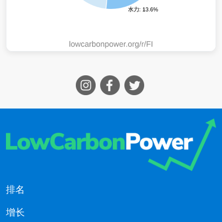
排名
增长