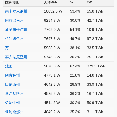
国家/地区
人均kWh
%
TWh
南卡罗来纳州
10032.8 W
53.4%
55.8 TWh
阿拉巴马州
8234.7 W
30.0%
42.7 TWh
新罕布什尔州
7702.0 W
54.1%
10.9 TWh
伊利诺伊州
7697.6 W
49.7%
97.2 TWh
芬兰
5955.9 W
38.1%
33.5 TWh
宾夕法尼亚州
5748.5 W
30.3%
75.1 TWh
法国
5678.0 W
67.4%
379.3 TWh
阿肯色州
4773.1 W
21.8%
14.8 TWh
田纳西州
4642.5 W
28.9%
33.9 TWh
康涅狄格州
4525.2 W
36.3%
16.7 TWh
佐治亚州
4511.2 W
30.2%
50.9 TWh
亚利桑那州
4046.2 W
25.3%
31.1 TWh