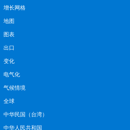
增长网格
地图
图表
出口
变化
电气化
气候情境
全球
中华民国（台湾）
中华人民共和国