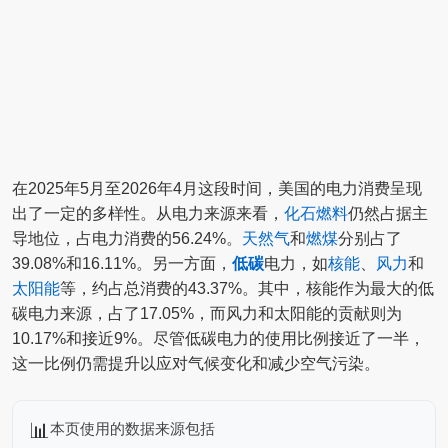
在2025年5月至2026年4月这段时间，美国的电力消费呈现
出了一定的多样性。从电力来源来看，
化石燃料
仍然占据主
导地位，占电力消费的56.24%。
天然气
和
燃煤
分别占了
39.08%和16.11%。另一方面，
低碳
电力，如
核能
、
风力
和
太阳能
等，约占总消费的43.37%。其中，核能作为最大的低
碳电力来源，占了17.05%，而风力和太阳能的贡献则为
10.17%和接近9%。尽管低碳电力的使用比例接近了一半，
这一比例仍需提升以应对气候变化和减少空气污染。
📊
本页使用的数据来源包括