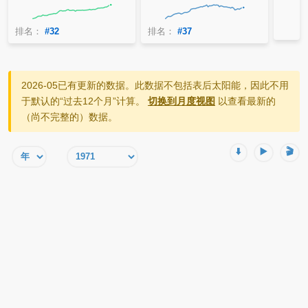
排名：
#32
排名：
#37
2026-05已有更新的数据。此数据不包括表后太阳能，因此不用
于默认的“过去12个月”计算。
切换到月度视图
以查看最新的
（尚不完整的）数据。
⬇️
▶️
🎬