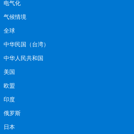
电气化
气候情境
全球
中华民国（台湾）
中华人民共和国
美国
欧盟
印度
俄罗斯
日本