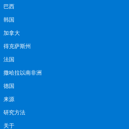
巴西
韩国
加拿大
得克萨斯州
法国
撒哈拉以南非洲
德国
来源
研究方法
关于