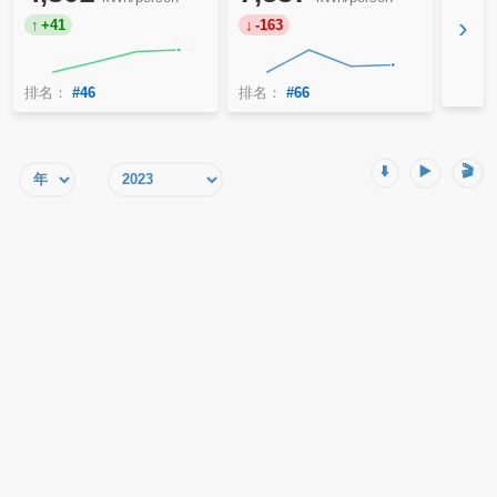
›
+41
-163
排名：
#46
排名：
#66
⬇️
▶️
🎬