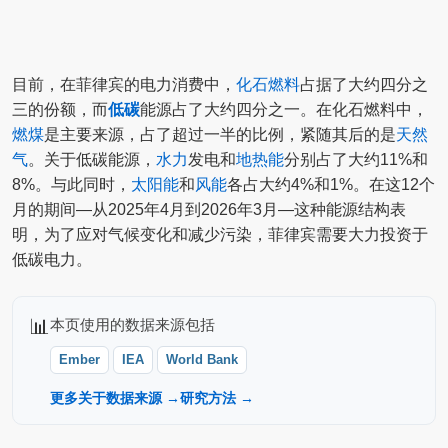
目前，在菲律宾的电力消费中，
化石燃料
占据了大约四分之
三的份额，而
低碳
能源占了大约四分之一。在化石燃料中，
燃煤
是主要来源，占了超过一半的比例，紧随其后的是
天然
气
。关于低碳能源，
水力
发电和
地热能
分别占了大约11%和
8%。与此同时，
太阳能
和
风能
各占大约4%和1%。在这12个
月的期间—从2025年4月到2026年3月—这种能源结构表
明，为了应对气候变化和减少污染，菲律宾需要大力投资于
低碳电力。
📊
本页使用的数据来源包括
Ember
IEA
World Bank
更多关于数据来源 →
研究方法 →