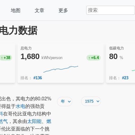
地图
文章
更多
年电力数据
总电力
低碳电力
1,680
80
+38
kWh/person
+6.4
%
排名：
#136
排名：
#23
色，其电力的80.02%
要得益于
水电
的强劲贡
料
在哥伦比亚电力结构中
然气
，其余由
太阳能
、
燃
哥伦比亚面临的下一个挑