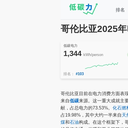
排名
哥伦比亚2025
低碳电力
1,344
kWh/person
排名：
#103
哥伦比亚目前在电力消费方面表现出
来自
低碳
来源。这一重大成就主
献，占总电力的73.53%。
化石燃
占19.98%，其中大约一半来自
天
煤
和
石油
构成。在这个框架下，