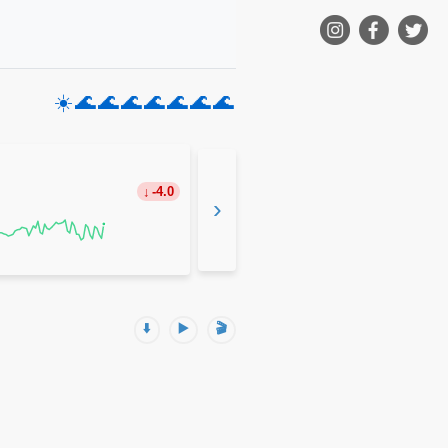
☀️
🌊
🌊
🌊
🌊
🌊
🌊
🌊
-4.0
›
⬇️
▶️
🎬