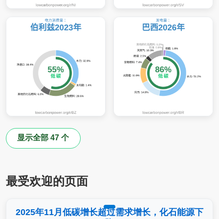
显示全部 47 个
最受欢迎的页面
2025年11月低碳增长超过需求增长，化石能源下