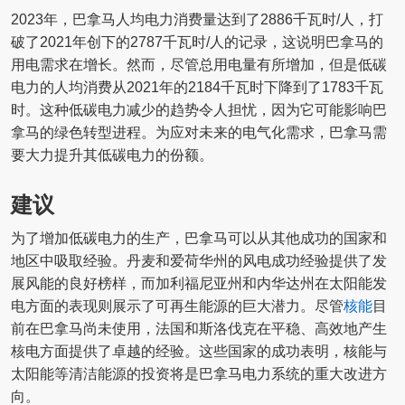
2023年，巴拿马人均电力消费量达到了2886千瓦时/人，打
破了2021年创下的2787千瓦时/人的记录，这说明巴拿马的
用电需求在增长。然而，尽管总用电量有所增加，但是低碳
电力的人均消费从2021年的2184千瓦时下降到了1783千瓦
时。这种低碳电力减少的趋势令人担忧，因为它可能影响巴
拿马的绿色转型进程。为应对未来的电气化需求，巴拿马需
要大力提升其低碳电力的份额。
建议
为了增加低碳电力的生产，巴拿马可以从其他成功的国家和
地区中吸取经验。丹麦和爱荷华州的风电成功经验提供了发
展风能的良好榜样，而加利福尼亚州和内华达州在太阳能发
电方面的表现则展示了可再生能源的巨大潜力。尽管
核能
目
前在巴拿马尚未使用，法国和斯洛伐克在平稳、高效地产生
核电方面提供了卓越的经验。这些国家的成功表明，核能与
太阳能等清洁能源的投资将是巴拿马电力系统的重大改进方
向。