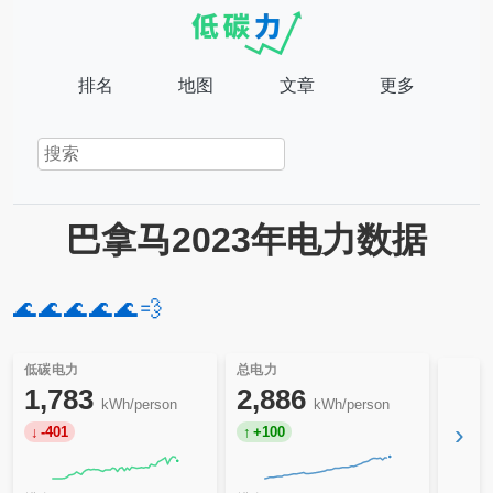
排名
地图
文章
更多
巴拿马2023年电力数据
🌊
🌊
🌊
🌊
🌊
💨
低碳电力
总电力
1,783
2,886
kWh/person
kWh/person
›
-401
+100