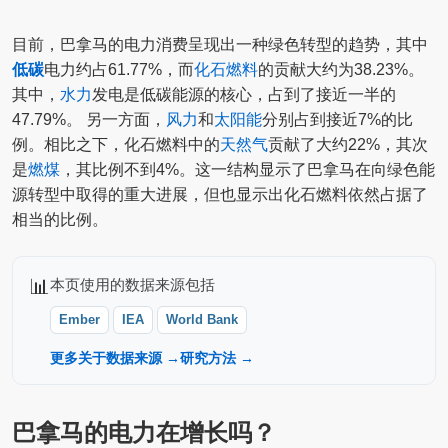
目前，巴拿马的电力消费呈现出一种绿色转型的趋势，其中
低碳
电力约占61.77%，而
化石燃料
的贡献大约为38.23%。
其中，
水力
发电是低碳能源的核心，占到了接近一半的
47.79%。 另一方面，
风力
和
太阳能
分别占到接近7%的比
例。相比之下，化石燃料中的
天然气
贡献了大约22%，其次
是
燃煤
，其比例不到4%。这一结构显示了巴拿马在向绿色能
源转型中取得的重大进展，但也显示出化石燃料依然占据了
相当的比例。
📊
本页使用的数据来源包括
Ember
IEA
World Bank
更多关于数据来源 →
研究方法 →
巴拿马的电力在增长吗？