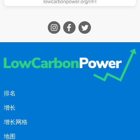
排名
增长
增长网格
地图