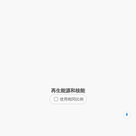
再生能源和核能
使用相同比例
⬇️