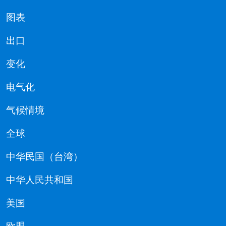
图表
出口
变化
电气化
气候情境
全球
中华民国（台湾）
中华人民共和国
美国