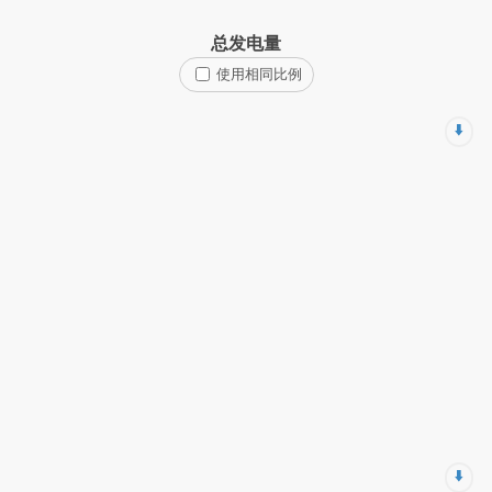
总发电量
使用相同比例
⬇️
⬇️