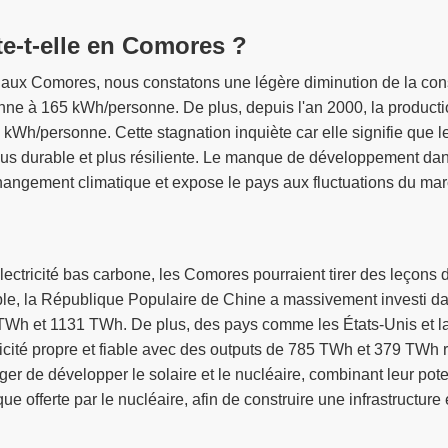
te-t-elle en Comores ?
cité aux Comores, nous constatons une légère diminution de la c
e à 165 kWh/personne. De plus, depuis l'an 2000, la production
0 kWh/personne. Cette stagnation inquiète car elle signifie que
lus durable et plus résiliente. Le manque de développement dans 
 changement climatique et expose le pays aux fluctuations du mar
ectricité bas carbone, les Comores pourraient tirer des leçons d
ple, la République Populaire de Chine a massivement investi da
Wh et 1131 TWh. De plus, des pays comme les États-Unis et la 
icité propre et fiable avec des outputs de 785 TWh et 379 TWh
ger de développer le solaire et le nucléaire, combinant leur pote
que offerte par le nucléaire, afin de construire une infrastructur