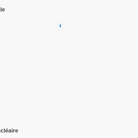
le
⬇️
cléaire