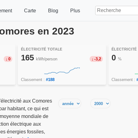
ement
Carte
Blog
Plus
 Comores en 2023
ÉLECTRICITÉ TOTALE
ÉLECTRICITÉ
165
0
0
kWh/person
-3,2
%
Classement :
#188
Classement :
électricité aux Comores
ar habitant, ce qui est
a moyenne mondiale de
tion électrique aux
s énergies fossiles,