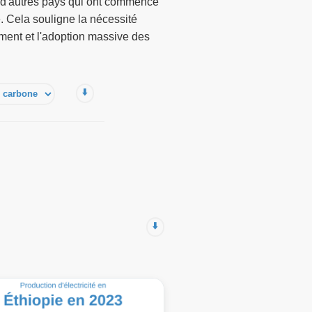
 d'autres pays qui ont commencé
e. Cela souligne la nécessité
ement et l'adoption massive des
⬇️
⬇️