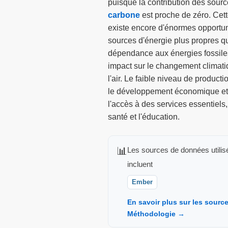
puisque la contribution des sour
carbone
est proche de zéro. Cette
existe encore d'énormes opportun
sources d'énergie plus propres qu
dépendance aux énergies fossiles
impact sur le changement climatiq
l'air. Le faible niveau de product
le développement économique et s
l'accès à des services essentiels,
santé et l'éducation.
📊
Les sources de données utilis
incluent
Ember
En savoir plus sur les sour
Méthodologie →