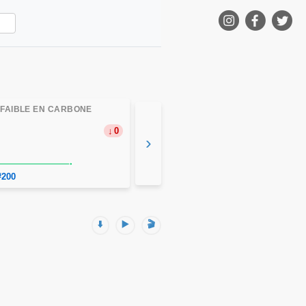
 FAIBLE EN CARBONE
0
›
#200
⬇️
▶️
🎬