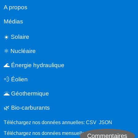
A propos
Médias
☀️ Solaire
⚛️ Nucléaire
🌊 Énergie hydraulique
💨 Éolien
🌋 Géothermique
🌿 Bio-carburants
Téléchargez nos données annuelles:
CSV
JSON
Téléchargez nos données mensuelles:
CSV
JSON
Commentaires