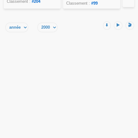
Classement :
#204
Classement :
#99
⬇️
▶️
🎬