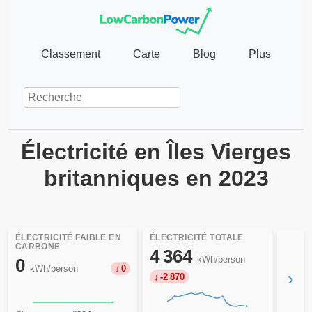
Classement
Carte
Blog
Plus
Électricité en Îles Vierges
britanniques en 2023
ÉLECTRICITÉ FAIBLE EN
ÉLECTRICITÉ TOTALE
CARBONE
4 364
kWh/person
0
kWh/person
0
›
-2 870