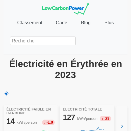
Classement
Carte
Blog
Plus
Électricité en Érythrée en
2023
☀️
ÉLECTRICITÉ FAIBLE EN
ÉLECTRICITÉ TOTALE
CARBONE
127
kWh/person
-29
14
kWh/person
-1,0
›