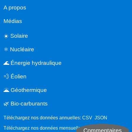
A propos
Médias
☀️ Solaire
⚛️ Nucléaire
🌊 Énergie hydraulique
💨 Éolien
🌋 Géothermique
🌿 Bio-carburants
Téléchargez nos données annuelles:
CSV
JSON
Téléchargez nos données mensuelles:
CSV
JSON
Commentaires