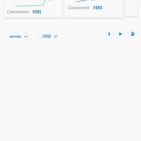
Classement :
#193
Classement :
#191
⬇️
▶️
🎬