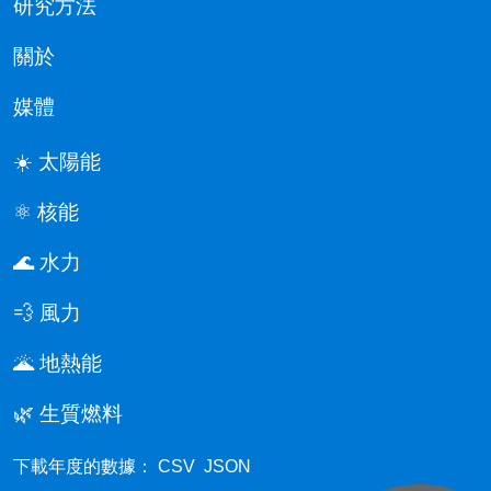
研究方法
關於
媒體
☀️ 太陽能
⚛️ 核能
🌊 水力
💨 風力
🌋 地熱能
🌿 生質燃料
下載年度的數據：
CSV
JSON