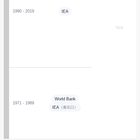
1990 - 2019
IEA
N/A
World Bank
1971 - 1989
IEA
（進出口）