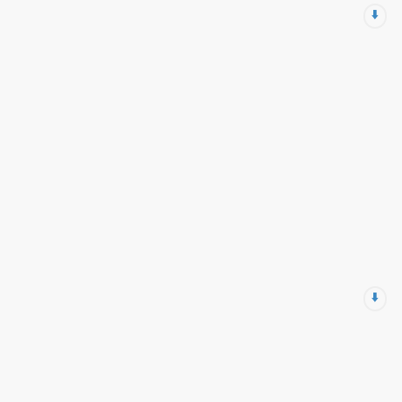
⬇️
⬇️