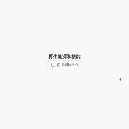
再生能源和核能
使用相同比例
⬇️