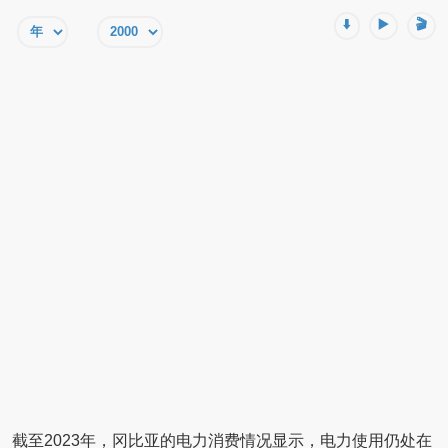
⬇️
▶️
🎬
截至2023年，冈比亚的电力消费情况显示，电力使用仍处在