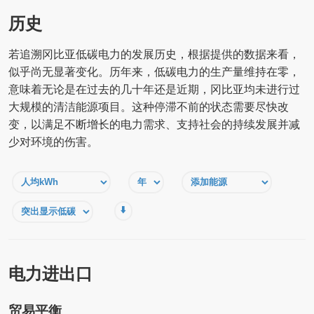
历史
若追溯冈比亚低碳电力的发展历史，根据提供的数据来看，
似乎尚无显著变化。历年来，低碳电力的生产量维持在零，
意味着无论是在过去的几十年还是近期，冈比亚均未进行过
大规模的清洁能源项目。这种停滞不前的状态需要尽快改
变，以满足不断增长的电力需求、支持社会的持续发展并减
少对环境的伤害。
⬇️
电力进出口
贸易平衡