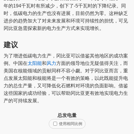
年的194千瓦时有所减少，创下了-5千瓦时的下降纪录。同
时，低碳电力的生产也没有进展，目前仍然为零。这种缺乏
进步的趋势加大了对未来发展和环境可持续性的担忧，可见
冈比亚急需探索新的电力生产方式来实现增长。
建议
为了增进低碳电力生产，冈比亚可以借鉴其他地区的成功案
例。中国在
太阳能
和
风力
方面的领导地位无疑值得关注，而
美国在核能领域的贡献同样不容小觑。对于冈比亚而言，重
点发展太阳能和核能将是一个有效的策略，以此既能提升电
力的总生产量，又可降低化石燃料对环境的负面影响。借鉴
这些国家的成功经验，可以帮助冈比亚更有效地实现电力生
产的可持续发展。
总发电量
使用相同比例