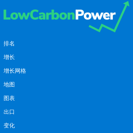
排名
增长
增长网格
地图
图表
出口
变化