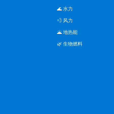
🌊 水力
💨 风力
🌋 地热能
🌿 生物燃料