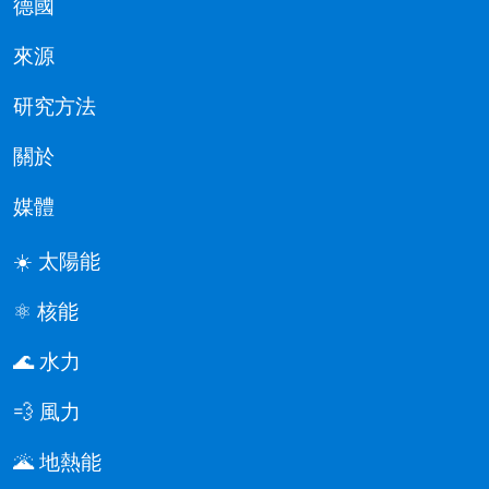
德國
來源
研究方法
關於
媒體
☀️ 太陽能
⚛️ 核能
🌊 水力
💨 風力
🌋 地熱能