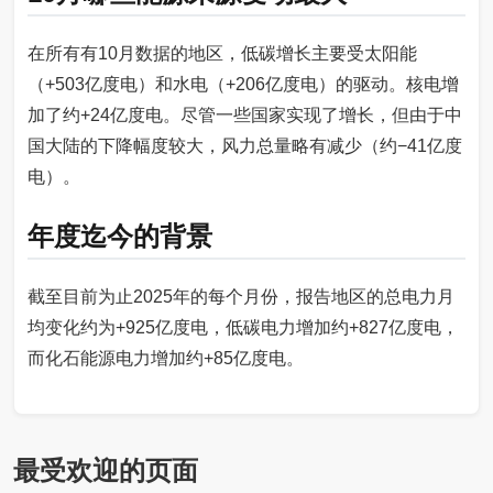
在所有有10月数据的地区，低碳增长主要受太阳能
（+503亿度电）和水电（+206亿度电）的驱动。核电增
加了约+24亿度电。尽管一些国家实现了增长，但由于中
国大陆的下降幅度较大，风力总量略有减少（约−41亿度
电）。
年度迄今的背景
截至目前为止2025年的每个月份，报告地区的总电力月
均变化约为+925亿度电，低碳电力增加约+827亿度电，
而化石能源电力增加约+85亿度电。
最受欢迎的页面