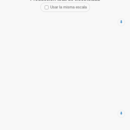
Usar la misma escala
⬇️
⬇️