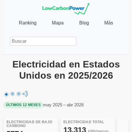
Ranking
Mapa
Blog
Más
Electricidad en Estados
Unidos en 2025/2026
☀️
⚛️
⚛️
💨
may 2025 – abr 2026
ÚLTIMOS 12 MESES
ELECTRICIDAD DE BAJO
ELECTRICIDAD TOTAL
CARBONO
13.313
kWh/person